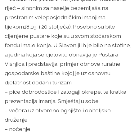
rijeć – sinonim za naselje bezemljaša na
prostranim veleposjedničkim imanjima
tijekom18,19. i 20 stoljeća). Posebno su bile
cijenjene pustare koje su u svom stočarskom
fondu imale konje. U Slavoniji ih je bilo na stotine,
a jedina koja se cjelovito obnavlja je Pustara
Višnjica i predstavlja primjer obnove ruralne
gospodarske baštine,kojoj je uz osnovnu
djelatnost dodan i turizam.
– piće dobrodošlice i zalogaji okrepe, te kratka
prezentacija imanja. Smještaj u sobe.
– večera uz otvoreno ognjište i obiteljsko
druženje
– nočenje