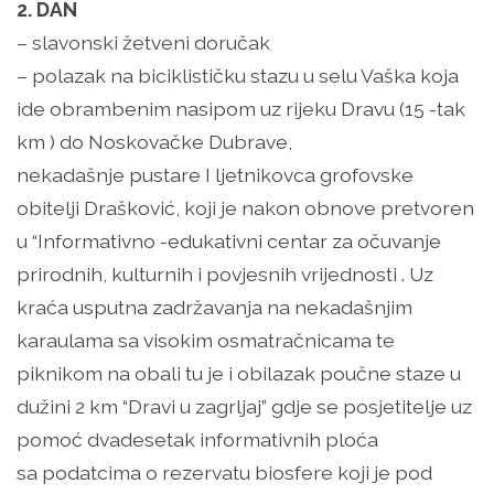
2. DAN
– slavonski žetveni doručak
– polazak na biciklističku stazu u selu Vaška koja
ide obrambenim nasipom uz rijeku Dravu (15 -tak
km ) do Noskovačke Dubrave,
nekadašnje pustare I ljetnikovca grofovske
obitelji Drašković, koji je nakon obnove pretvoren
u “Informativno -edukativni centar za očuvanje
prirodnih, kulturnih i povjesnih vrijednosti . Uz
kraća usputna zadržavanja na nekadašnjim
karaulama sa visokim osmatračnicama te
piknikom na obali tu je i obilazak poučne staze u
dužini 2 km “Dravi u zagrljaj” gdje se posjetitelje uz
pomoć dvadesetak informativnih ploća
sa podatcima o rezervatu biosfere koji je pod