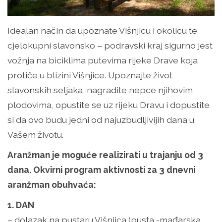
Idealan način da upoznate Višnjicu i okolicu te
cjelokupni slavonsko – podravski kraj sigurno jest
vožnja na biciklima putevima rijeke Drave koja
protiče u blizini Višnjice. Upoznajte život
slavonskih seljaka, nagradite nepce njihovim
plodovima, opustite se uz rijeku Dravu i dopustite
si da ovo budu jedni od najuzbudljivijih dana u
Vašem životu.
Aranžman je moguće realizirati u trajanju od 3
dana. Okvirni program aktivnosti za 3 dnevni
aranžman obuhvaća:
1. DAN
– dolazak na pustaru Višnjica (pusta -mađarska