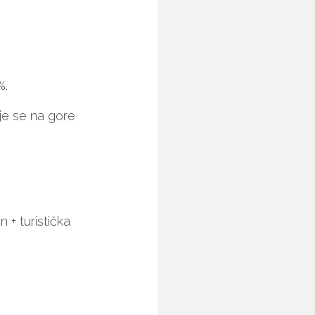
.
%.
aje se na gore
 turistička