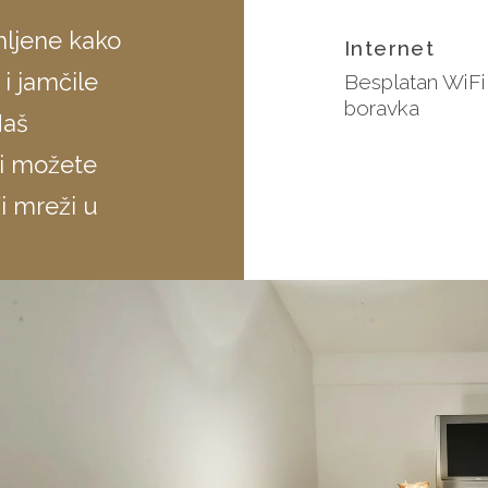
mljene kako
Internet
i jamčile
Besplatan WiF
boravka
Naš
 i možete
i mreži u