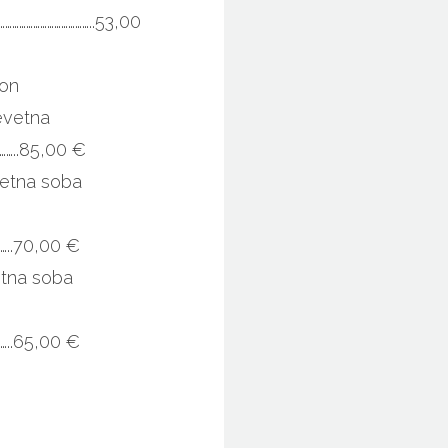
………………………………..53,00
ion
evetna
……..85,00 €
etna soba
……..70,00 €
etna soba
……..65,00 €