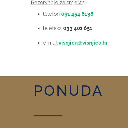
Rezervacije za smještaj:
telefon
091 454 6138
telefaks
033 401 651
e-mail
visnjica@visnjica.hr
PONUDA