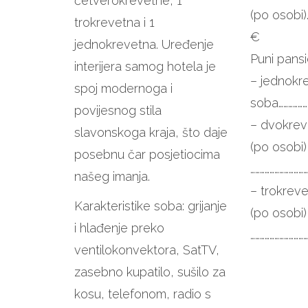
četverokrevetne, 1
(po osobi)…
trokrevetna i 1
€
jednokrevetna. Uređenje
Puni pans
interijera samog hotela je
– jednokr
spoj modernoga i
soba………………
povijesnog stila
– dvokrev
slavonskoga kraja, što daje
(po osobi)
posebnu čar posjetiocima
……………………………
našeg imanja.
– trokrev
Karakteristike soba: grijanje
(po osobi)
i hlađenje preko
……………………………
ventilokonvektora, SatTV,
zasebno kupatilo, sušilo za
kosu, telefonom, radio s