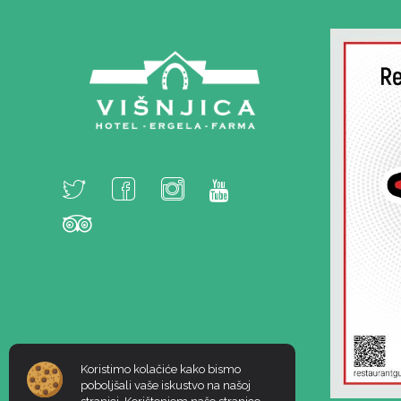
Koristimo kolačiće kako bismo
poboljšali vaše iskustvo na našoj