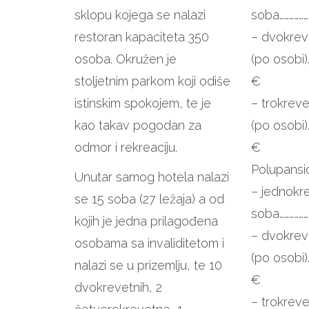
sklopu kojega se nalazi
soba……………
restoran kapaciteta 350
– dvokrev
osoba. Okružen je
(po osobi)
stoljetnim parkom koji odiše
€
istinskim spokojem, te je
– trokrev
kao takav pogodan za
(po osobi)
odmor i rekreaciju.
€
Polupansi
Unutar samog hotela nalazi
– jednokr
se 15 soba (27 ležaja) a od
soba………………
kojih je jedna prilagođena
– dvokrev
osobama sa invaliditetom i
(po osobi)
nalazi se u prizemlju, te 10
€
dvokrevetnih, 2
– trokrev