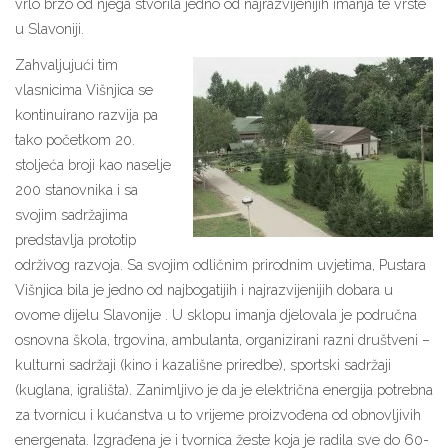
vrlo brzo od njega stvorila jedno od najrazvijenijih imanja te vrste
u Slavoniji.
Zahvaljujući tim
vlasnicima Višnjica se
kontinuirano razvija pa
tako početkom 20.
stoljeća broji kao naselje
200 stanovnika i sa
svojim sadržajima
predstavlja prototip
održivog razvoja. Sa svojim odličnim prirodnim uvjetima, Pustara
Višnjica bila je jedno od najbogatijih i najrazvijenijih dobara u
ovome dijelu Slavonije . U sklopu imanja djelovala je područna
osnovna škola, trgovina, ambulanta, organizirani razni društveni –
kulturni sadržaji (kino i kazališne priredbe), sportski sadržaji
(kuglana, igrališta). Zanimljivo je da je električna energija potrebna
za tvornicu i kućanstva u to vrijeme proizvođena od obnovljivih
energenata. Izgrađena je i tvornica žeste koja je radila sve do 60-