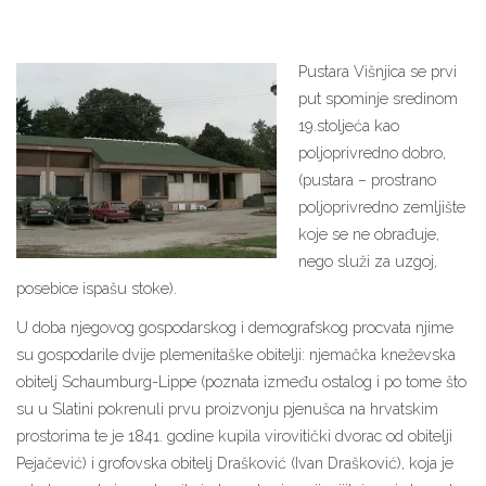
Pustara Višnjica se prvi
put spominje sredinom
19.stoljeća kao
poljoprivredno dobro,
(pustara – prostrano
poljoprivredno zemljište
koje se ne obrađuje,
nego služi za uzgoj,
posebice ispašu stoke).
U doba njegovog gospodarskog i demografskog procvata njime
su gospodarile dvije plemenitaške obitelji: njemačka kneževska
obitelj Schaumburg-Lippe (poznata između ostalog i po tome što
su u Slatini pokrenuli prvu proizvonju pjenušca na hrvatskim
prostorima te je 1841. godine kupila virovitički dvorac od obitelji
Pejačević) i grofovska obitelj Drašković (Ivan Drašković), koja je