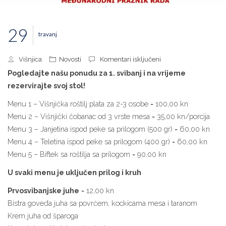
29
travanj
za
Višnjica
Novosti
Komentari isključeni
1.
Pogledajte našu ponudu za 1. svibanj i na vrijeme
svibanj
rezervirajte svoj stol!
Menu 1 – Višnjička roštilj plata za 2-3 osobe = 100,00 kn
Menu 2 – Višnjički čobanac od 3 vrste mesa = 35,00 kn/porcija
Menu 3 – Janjetina ispod peke sa prilogom (500 gr) = 60,00 kn
Menu 4 – Teletina ispod peke sa prilogom (400 gr) = 60,00 kn
Menu 5 – Biftek sa roštilja sa prilogom = 90,00 kn
U svaki menu je uključen prilog i kruh
Prvosvibanjske juhe
= 12,00 kn
Bistra goveđa juha sa povrćem, kockicama mesa i taranom
Krem juha od šparoga