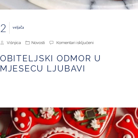
2
veljača
za
Višnjica
Novosti
Komentari isključeni
Obiteljski
odmor
OBITELJSKI ODMOR U
u
mjesecu
MJESECU LJUBAVI
ljubavi