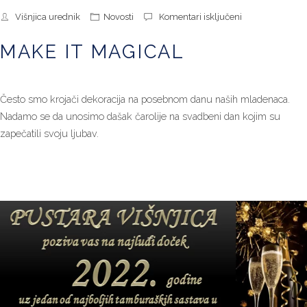
za
Višnjica urednik
Novosti
Komentari isključeni
Make
it
MAKE IT MAGICAL
magical
Često smo krojači dekoracija na posebnom danu naših mladenaca.
Nadamo se da unosimo dašak čarolije na svadbeni dan kojim su
zapečatili svoju ljubav.