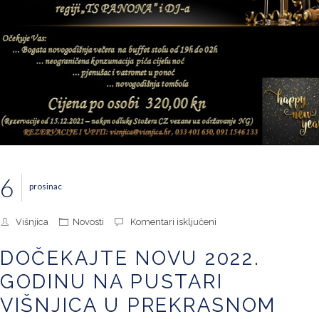
6
prosinac
za
Višnjica
Novosti
Komentari isključeni
Dočekajte
Novu
DOČEKAJTE NOVU 2022.
2022.
godinu
GODINU NA PUSTARI
na
Pustari
VIŠNJICA U PREKRASNOM
Višnjica