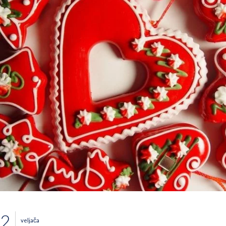
2
veljača