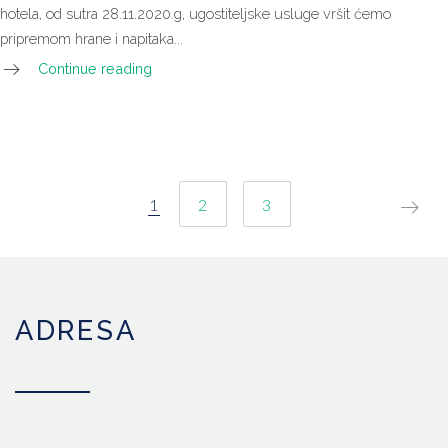
hotela, od sutra 28.11.2020.g, ugostiteljske usluge vršit ćemo
pripremom hrane i napitaka...
Continue reading
NAVIGACIJA
1
2
3
OBJAVA
ADRESA