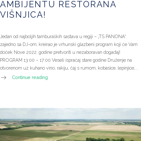
AMBIJENTU RESTORANA
u
prekrasnom
VIŠNJICA!
ambijentu
Restorana
Višnjica!
Jedan od najboljih tamburaških sastava u regiji – „TS PANONA“
zajedno sa DJ-om, kreirao je vrhunski glazbeni program koji će Vam
doček Nove 2022. godine pretvoriti u nezaboravan događaj!
PROGRAM 13:00 – 17:00 Veseli ispraćaj stare godine Druženje na
otvorenom uz kuhano vino, rakiju, čaj s rumom, kobasice, lepinjice,...
Continue reading