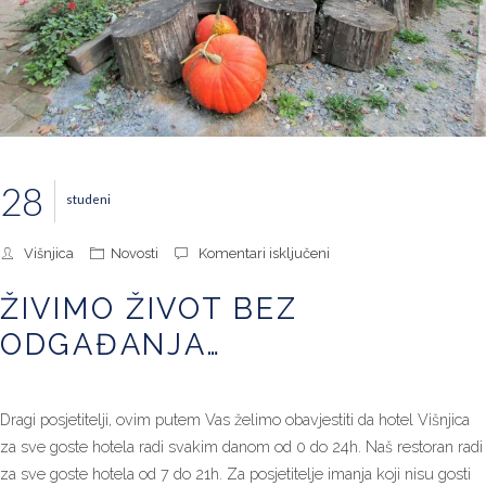
28
studeni
za
Višnjica
Novosti
Komentari isključeni
Živimo
život
ŽIVIMO ŽIVOT BEZ
bez
odgađanja…
ODGAĐANJA…
Dragi posjetitelji, ovim putem Vas želimo obavjestiti da hotel Višnjica
za sve goste hotela radi svakim danom od 0 do 24h. Naš restoran radi
za sve goste hotela od 7 do 21h. Za posjetitelje imanja koji nisu gosti