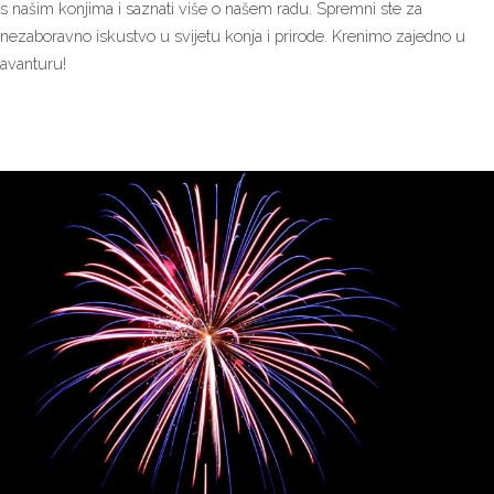
s našim konjima i saznati više o našem radu. Spremni ste za
nezaboravno iskustvo u svijetu konja i prirode. Krenimo zajedno u
avanturu!