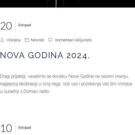
20
listopad
za
Višnjica
Novosti
Komentari isključeni
Nova
Godina
NOVA GODINA 2024.
2024.
Dragi prijatelji, veselimo se dočeku Nove Godine na našem imanju,
najljepšoj destinaciji u široj regiji. Voli vas i pozdravlja Vaš tim Višnjica
u suradnji s Domaći radio.
10
listopad