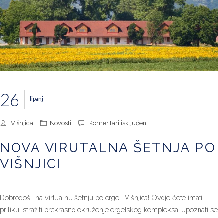
26
lipanj
za
Višnjica
Novosti
Komentari isključeni
Nova
virutalna
NOVA VIRUTALNA ŠETNJA PO
šetnja
po
VIŠNJICI
Višnjici
Dobrodošli na virtualnu šetnju po ergeli Višnjica! Ovdje ćete imati
priliku istražiti prekrasno okruženje ergelskog kompleksa, upoznati se