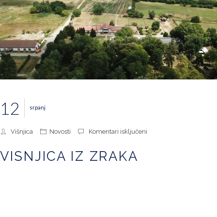
12
srpanj
za
Višnjica
Novosti
Komentari isključeni
Visnjica
iz
VISNJICA IZ ZRAKA
zraka