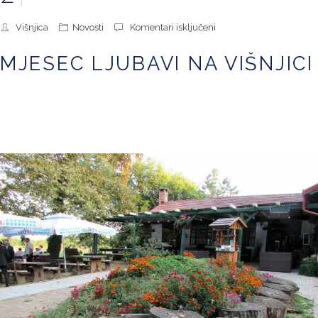
za
Višnjica
Novosti
Komentari isključeni
Mjesec
ljubavi
MJESEC LJUBAVI NA VIŠNJICI
na
Višnjici