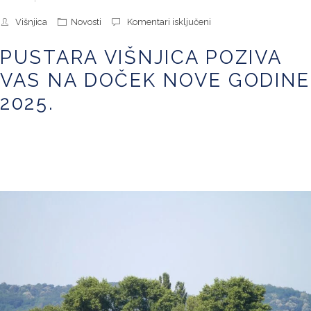
za
Višnjica
Novosti
Komentari isključeni
Pustara
Višnjica
PUSTARA VIŠNJICA POZIVA
poziva
vas
VAS NA DOČEK NOVE GODINE
na
doček
2025.
nove
godine
2025.