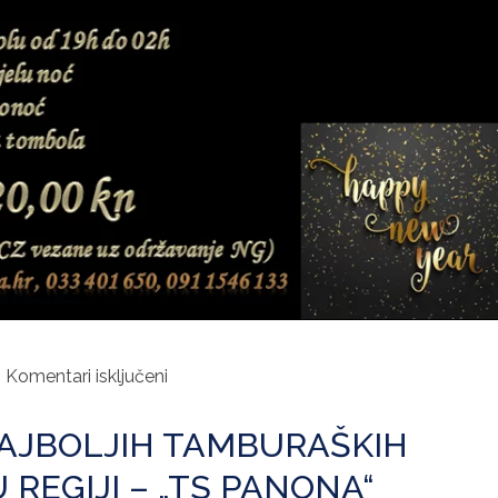
za
Komentari isključeni
Dočekajte
Novu
AJBOLJIH TAMBURAŠKIH
2022.
godinu
 REGIJI – „TS PANONA“
na