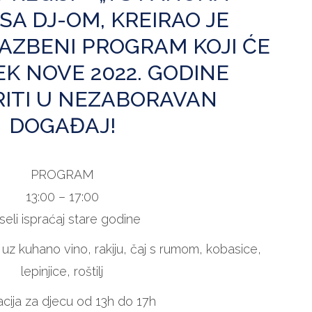
SA DJ-OM, KREIRAO JE
Pustari
Višnjica
AZBENI PROGRAM KOJI ĆE
u
prekrasnom
K NOVE 2022. GODINE
ambijentu
Restorana
ITI U NEZABORAVAN
Višnjica!
DOGAĐAJ!
PROGRAM
13:00 – 17:00
seli ispraćaj stare godine
z kuhano vino, rakiju, čaj s rumom, kobasice,
lepinjice, roštilj
cija za djecu od 13h do 17h