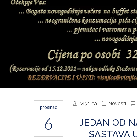
Višnjica
Novosti
prosinac
6
JEDAN OD N
SASTAVA U